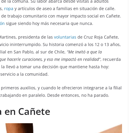
de la comuna. Su labor abarca desde visitas a adultos
s,
ropa
y artículos de aseo a familias en situación de calle.
de trabajo comunitario con mayor impacto social en Cañete.
ión
sigue siendo hoy más necesaria que nunca.
artines, presidenta de las
voluntarias
de Cruz Roja Cañete,
icio ininterrumpido. Su historia comenzó a los 12 o 13 años,
ial en San Pablo, al sur de Chile,
“Me invitó a que la
que hacerle curaciones, y eso me impactó en realidad”
, recuerda
y la llevó a tomar una decisión que mantiene hasta hoy:
 servicio a la comunidad.
rimeros auxilios, y cuando le ofrecieron integrarse a la filial
 trabajando en paralelo. Desde entonces, no ha parado.
a en Cañete