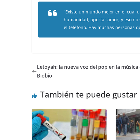
“Existe un mundo mejor en el cual u
humanidad, aportar amor, y eso no
el teléfono. Hay muchas personas q
Letoyah: la nueva voz del pop en la música 
Biobío
También te puede gustar