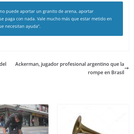
no puede aportar un granito de arena, aportar
 se paga con nada. Vale mucho más que estar metido en
ue necesitan ayuda”.
del
Ackerman, jugador profesional argentino que la
rompe en Brasil