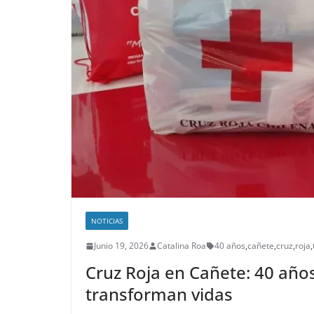
NOTICIAS
Junio 19, 2026
Catalina Roa
40 años
,
cañete
,
cruz
,
roja
,
Cruz Roja en Cañete: 40 año
transforman vidas