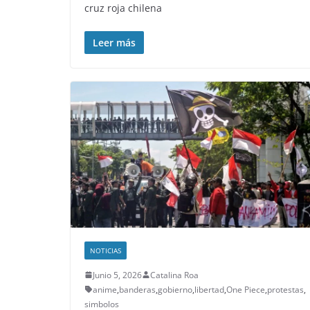
cruz roja chilena
Leer más
NOTICIAS
Junio 5, 2026
Catalina Roa
anime
,
banderas
,
gobierno
,
libertad
,
One Piece
,
protestas
,
simbolos