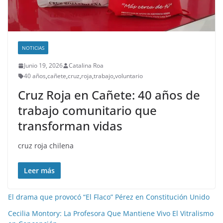
NOTICIAS
Junio 19, 2026
Catalina Roa
40 años
,
cañete
,
cruz
,
roja
,
trabajo
,
voluntario
Cruz Roja en Cañete: 40 años de
trabajo comunitario que
transforman vidas
cruz roja chilena
Leer más
El drama que provocó “El Flaco” Pérez en Constitución Unido
Cecilia Montory: La Profesora Que Mantiene Vivo El Vitralismo