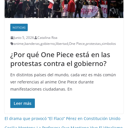
NOTICIAS
Junio 5, 2026
Catalina Roa
anime
,
banderas
,
gobierno
,
libertad
,
One Piece
,
protestas
,
simbolos
¿Por qué One Piece está en las
protestas contra el gobierno?
En distintos países del mundo, cada vez es más común
ver referencias al anime One Piece durante
manifestaciones ciudadanas. En
Leer más
El drama que provocó “El Flaco” Pérez en Constitución Unido
Cecilia Montory: La Profesora Que Mantiene Vivo El Vitralismo