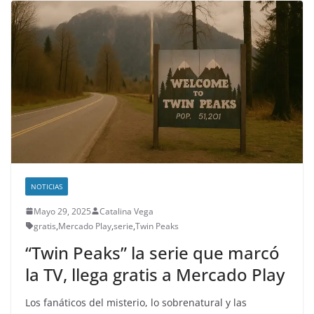
NOTICIAS
Mayo 29, 2025
Catalina Vega
gratis
,
Mercado Play
,
serie
,
Twin Peaks
“Twin Peaks” la serie que marcó
la TV, llega gratis a Mercado Play
Los fanáticos del misterio, lo sobrenatural y las