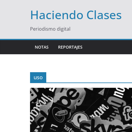
Saltar
Haciendo Clases
al
contenido
Periodismo digital
NOTAS
REPORTAJES
uso