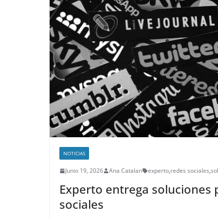
NOTICIAS
Junio 19, 2026
Ana Catalan
experto
,
redes sociales
,
so
Experto entrega soluciones 
sociales