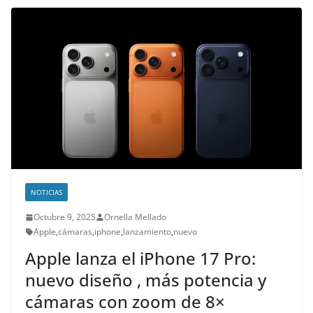
NOTICIAS
Octubre 9, 2025
Ornella Mellado
Apple
,
cámaras
,
iphone
,
lanzamiento
,
nuevo
Apple lanza el iPhone 17 Pro:
nuevo diseño , más potencia y
cámaras con zoom de 8×