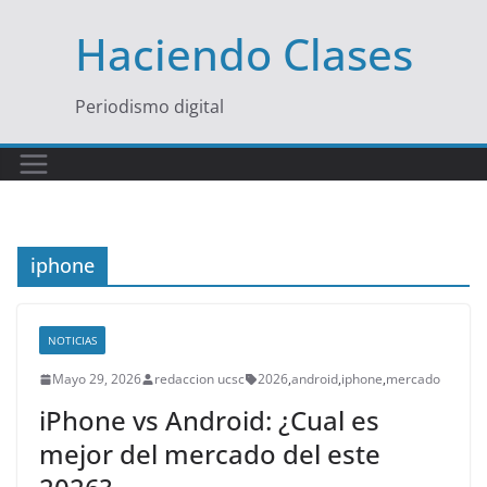
Saltar
Haciendo Clases
al
contenido
Periodismo digital
iphone
NOTICIAS
Mayo 29, 2026
redaccion ucsc
2026
,
android
,
iphone
,
mercado
iPhone vs Android: ¿Cual es
mejor del mercado del este