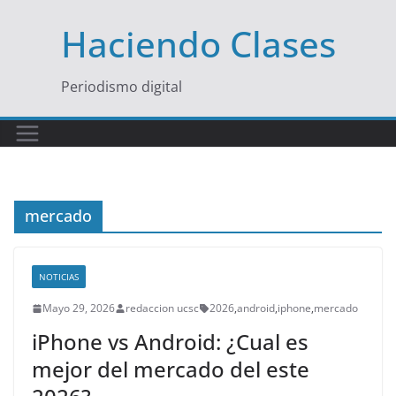
Saltar
Haciendo Clases
al
contenido
Periodismo digital
mercado
NOTICIAS
Mayo 29, 2026
redaccion ucsc
2026
,
android
,
iphone
,
mercado
iPhone vs Android: ¿Cual es
mejor del mercado del este