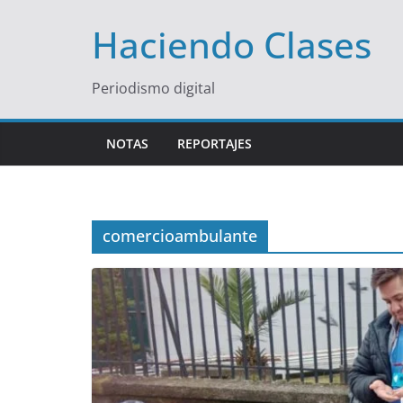
Saltar
Haciendo Clases
al
contenido
Periodismo digital
NOTAS
REPORTAJES
comercioambulante