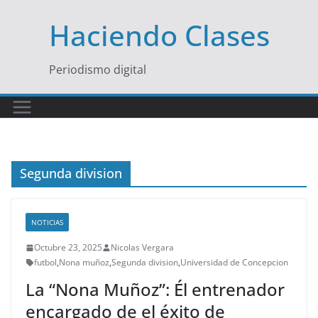
Saltar
Haciendo Clases
al
contenido
Periodismo digital
Segunda division
NOTICIAS
Octubre 23, 2025
Nicolas Vergara
futbol
,
Nona muñoz
,
Segunda division
,
Universidad de Concepcion
La “Nona Muñoz”: Él entrenador
encargado de el éxito de