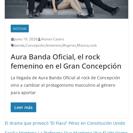
NOTICIAS
Junio 19, 2026
Alonso Castro
banda
,
Concepción
,
femenino
,
Mujeres
,
Música
,
rock
Aura Banda Oficial, el rock
femenino en el Gran Concepción
La llegada de Aura Banda Oficial al rock de Concepción
vino a cambiar el protagonismo masculino al género
para aportar
Leer más
El drama que provocó “El Flaco” Pérez en Constitución Unido
Cecilia Montory: La Profesora Que Mantiene Vivo El Vitralismo