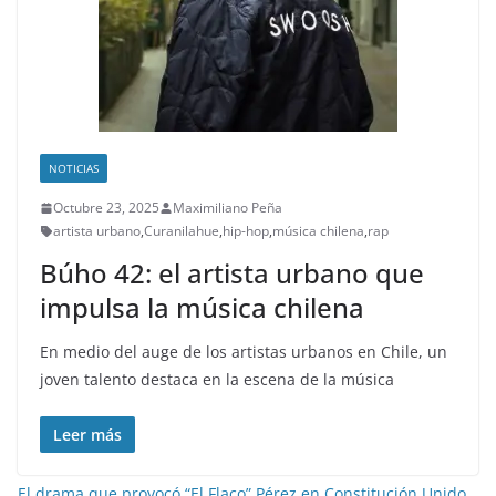
NOTICIAS
Octubre 23, 2025
Maximiliano Peña
artista urbano
,
Curanilahue
,
hip-hop
,
música chilena
,
rap
Búho 42: el artista urbano que
impulsa la música chilena
En medio del auge de los artistas urbanos en Chile, un
joven talento destaca en la escena de la música
Leer más
El drama que provocó “El Flaco” Pérez en Constitución Unido