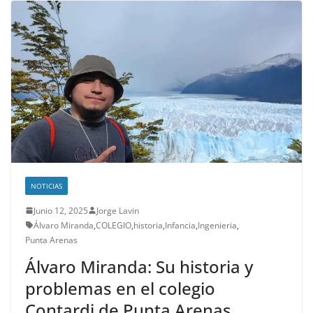
NOTICIAS
Junio 12, 2025
Jorge Lavin
Álvaro Miranda
,
COLEGIO
,
historia
,
Infancia
,
Ingenieria
,
Punta Arenas
Álvaro Miranda: Su historia y
problemas en el colegio
Contardi de Punta Arenas