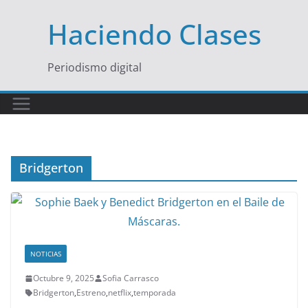
Saltar
Haciendo Clases
al
contenido
Periodismo digital
Bridgerton
NOTICIAS
Octubre 9, 2025
Sofia Carrasco
Bridgerton
,
Estreno
,
netflix
,
temporada