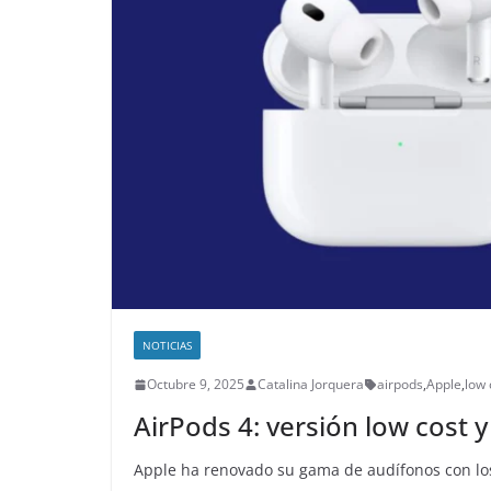
NOTICIAS
Octubre 9, 2025
Catalina Jorquera
airpods
,
Apple
,
low 
AirPods 4: versión low cost 
Apple ha renovado su gama de audífonos con los 