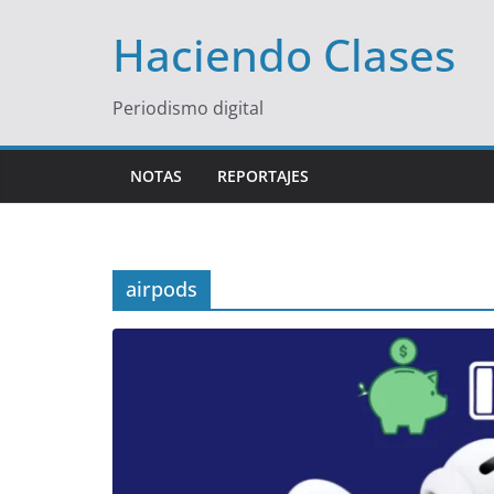
Saltar
Haciendo Clases
al
contenido
Periodismo digital
NOTAS
REPORTAJES
airpods