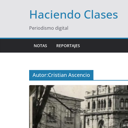
Saltar
Haciendo Clases
al
contenido
Periodismo digital
NOTAS
REPORTAJES
Autor:
Cristian Ascencio