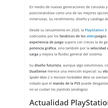
En medio de nuevas generaciones de consolas y 
posicionándose como una de las mejores opcione
inmersivas. Su rendimiento, diseño y catálogo d
Desde su lanzamiento en 2020, la
PlayStation 5
codiciados por los
fanáticos de los
video
juegos
.
experiencia de juego
supera con creces la de ge
potencia gráfica
, sino también por la
velocidad 
carga
y mejora la fluidez general del sistema.
Su
diseño futurista
, aunque algo voluminoso, c
DualSense
merece una mención especial: su
vib
Spider-Man 2
o
Horizon Forbidden West
se sientan
notado que el
mando de la PS5
puede desgastars
no se cuidan los joysticks (análogos)
Actualidad PlayStatio