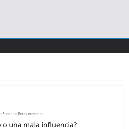
a
,
Free solo
,
Retos extremos
o o una mala influencia?