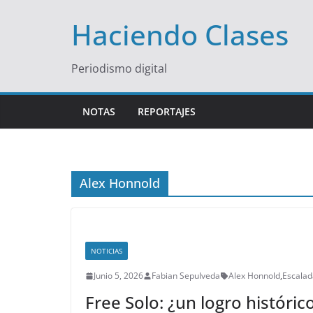
Saltar
Haciendo Clases
al
contenido
Periodismo digital
NOTAS
REPORTAJES
Alex Honnold
NOTICIAS
Junio 5, 2026
Fabian Sepulveda
Alex Honnold
,
Escalad
Free Solo: ¿un logro históric