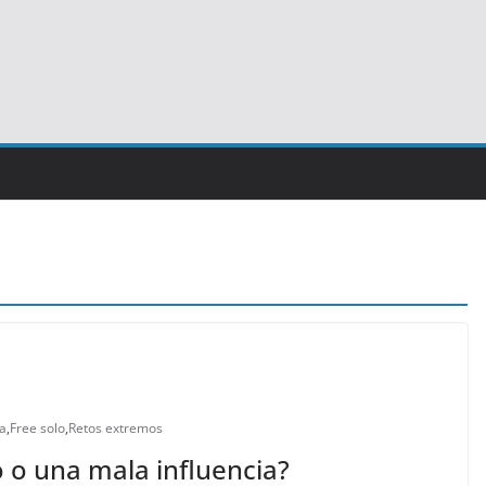
a
,
Free solo
,
Retos extremos
o o una mala influencia?