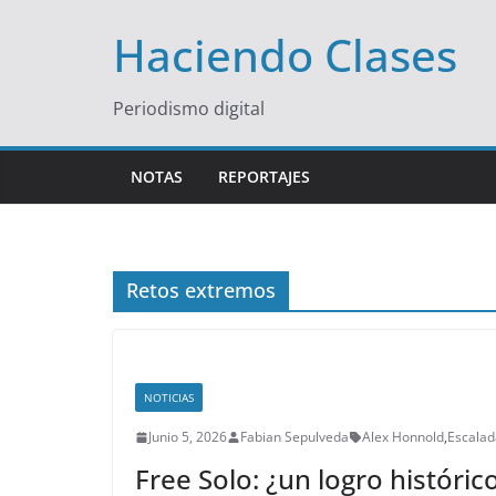
Saltar
Haciendo Clases
al
contenido
Periodismo digital
NOTAS
REPORTAJES
Retos extremos
NOTICIAS
Junio 5, 2026
Fabian Sepulveda
Alex Honnold
,
Escalad
Free Solo: ¿un logro históric