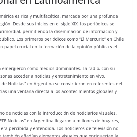
américa es rica y multifacética, marcada por una profunda
egión. Desde sus inicios en el siglo XIX, los periódicos se
rimordial, permitiendo la diseminación de información y
úblico. Los primeros periódicos como “El Mercurio” en Chile
n papel crucial en la formación de la opinión pública y el
isión emergieron como medios dominantes. La radio, con su
sonas acceder a noticias y entretenimiento en vivo.
e Noticias” en Argentina se convirtieron en referentes del
cias una ventana directa a los acontecimientos globales y
mo de noticias con la introducción de noticiarios visuales.
EFE Noticias” en Argentina llegaron a millones de hogares,
ra percibida y entendida. Los noticieros de televisión no
ue también añadían elementos visuales que enriquecían la