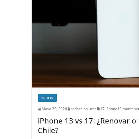
NOTICIAS
Mayo 29, 2026
redaccion ucsc
17
,
iPhone13
,
mantene
iPhone 13 vs 17: ¿Renovar o
Chile?