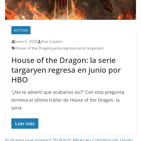
NOTICIAS
Junio 5, 2026
Ana Catalan
House of the Dragon
,
junio
,
regresa
,
serie targaryen
House of the Dragon: la serie
targaryen regresa en junio por
HBO
“¿No te advertí que acabarías así?” Con esta pregunta
termina el último tráiler de House of the Dragon, la
serie
Leer más
El drama que provocó “El Flaco” Pérez en Constitución Unido