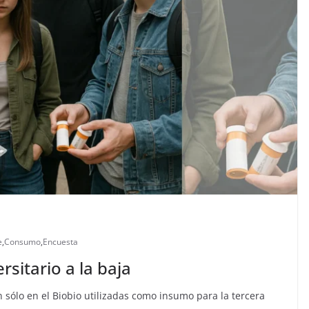
e
,
Consumo
,
Encuesta
sitario a la baja
 sólo en el Biobio utilizadas como insumo para la tercera