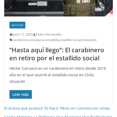
NOTICIAS
Junio 12, 2025
Pedro Hernandez
carabinero
,
concepcion
,
estallido
,
estallido social
,
institución
“Hasta aquí llego”: El carabinero
en retiro por el estallido social
Héctor Carrasco es un carabinero en retiro desde 2019,
año en el que ocurrió el estallido social en Chile,
situación
Leer más
El drama que provocó “El Flaco” Pérez en Constitución Unido
Cecilia Montory: La Profesora Que Mantiene Vivo El Vitralismo