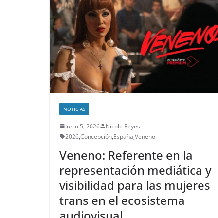
NOTICIAS
Junio 5, 2026
Nicole Reyes
2026
,
Concepción
,
España
,
Veneno
Veneno: Referente en la
representación mediática y
visibilidad para las mujeres
trans en el ecosistema
audiovisual