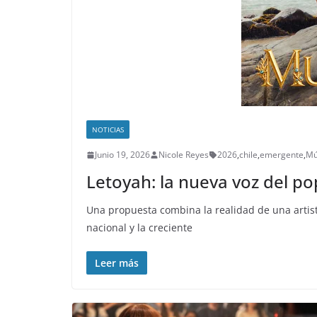
NOTICIAS
Junio 19, 2026
Nicole Reyes
2026
,
chile
,
emergente
,
Mú
Letoyah: la nueva voz del po
Una propuesta combina la realidad de una artist
nacional y la creciente
Leer más